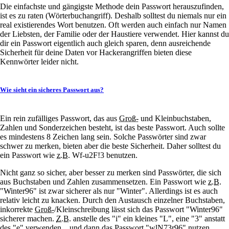
Die einfachste und gängigste Methode dein Passwort herauszufinden,
ist es zu raten (Wörterbuchangriff). Deshalb solltest du niemals nur ein
real existierendes Wort benutzen. Oft werden auch einfach nur Namen
der Liebsten, der Familie oder der Haustiere verwendet. Hier kannst du
dir ein Passwort eigentlich auch gleich sparen, denn ausreichende
Sicherheit für deine Daten vor Hackerangriffen bieten diese
Kennwörter leider nicht.
Wie sieht ein sicheres Passwort aus?
Ein rein zufälliges Passwort, das aus
Groß-
und Kleinbuchstaben,
Zahlen und Sonderzeichen besteht, ist das beste Passwort. Auch sollte
es mindestens 8 Zeichen lang sein. Solche Passwörter sind zwar
schwer zu merken, bieten aber die beste Sicherheit. Daher solltest du
ein Passwort wie
z.B.
Wf-u2F!3 benutzen.
Nicht ganz so sicher, aber besser zu merken sind Passwörter, die sich
aus Buchstaben und Zahlen zusammensetzen. Ein Passwort wie
z.B.
"Winter96" ist zwar sicherer als nur "Winter". Allerdings ist es auch
relativ leicht zu knacken. Durch den Austausch einzelner Buchstaben,
inkorrekte
Groß-
/Kleinschreibung lässt sich das Passwort "Winter96"
sicherer machen.
Z.B.
anstelle des "i" ein kleines "L", eine "3" anstatt
des "e" verwenden... und dann das Passwort "wlN73r96" nutzen.