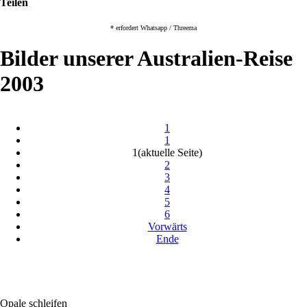
Teilen
* erfordert Whatsapp / Threema
Bilder unserer Australien-Reise
2003
1
1
1
(aktuelle Seite)
2
3
4
5
6
Vorwärts
Ende
Opale schleifen